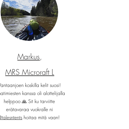
Markus
,
MRS Microraft L
Vantaanjoen koskilla kelit suosi!
timiesten kanssa oli alottelijalla
helppoo 🙏 Sit ku tarviitte
erätavaraa vuokralle ni
talesntents
hoitaa mitä vaan!