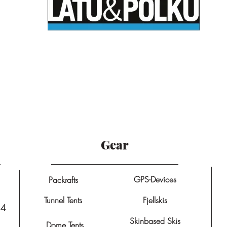
Gear
GPS-Devices
Packrafts
Tunnel Tents
Fjellskis
14
Skinbased Skis
Dome Tents