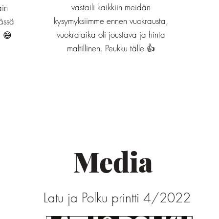
vastaili kaikkiin meidän
ain
kysymyksiimme ennen vuokrausta,
sässä
vuokra-aika oli joustava ja hinta
. 😅
maltillinen. Peukku tälle 👍
Media
Latu ja Polku printti 4/2022