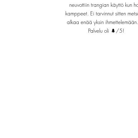
neuvottiin trangian käyttö kun h
kamppeet. Ei tarvinnut sitten met
alkaa enää yksin ihmettelemään
Palvelu oli 🌲/5!