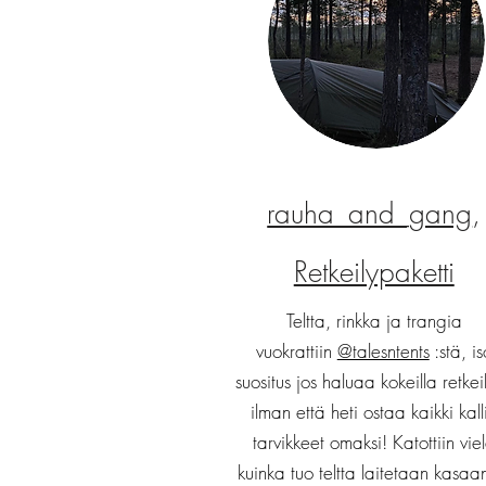
rauha_and_gang
,
Retkeilypaketti
Teltta, rinkka ja trangia
vuokrattiin
@talesntents
:stä, is
suositus jos haluaa kokeilla retkei
ilman että heti ostaa kaikki kalli
tarvikkeet omaksi! Katottiin vie
kuinka tuo teltta laitetaan kasaa