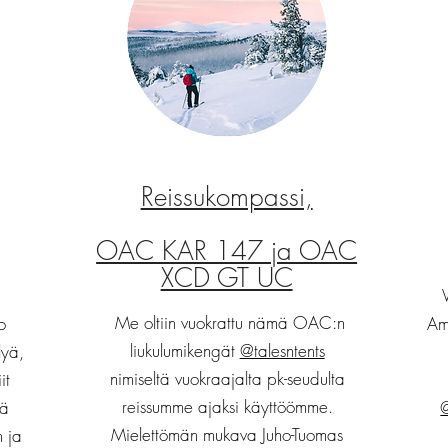
Reissukompassi,
OAC KAR 147 ja OAC
XCD GT UC
Me oltiin vuokrattu nämä OAC:n
o
Ama
liukulumikengät
@talesntents
lyä,
nimiseltä vuokraajalta pk-seudulta
it
reissumme ajaksi käyttöömme.
lä
@
Mielettömän mukava Juho-Tuomas
n ja