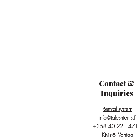
Contact &
Inquiries
Remtal system
info@talesntents.fi
+358 40 221 47
Kivistö, Vantaa