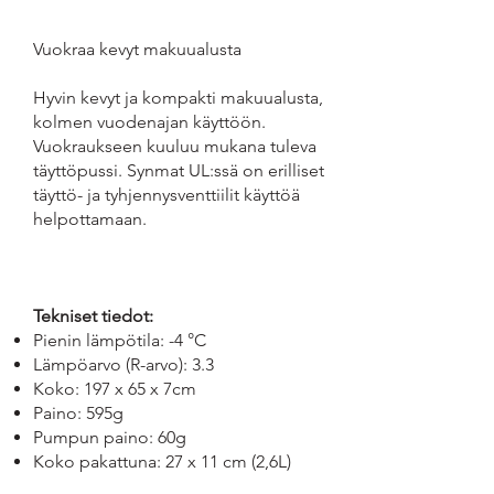
Vuokraa kevyt makuualusta
Hyvin kevyt ja kompakti makuualusta,
kolmen vuodenajan käyttöön.
Vuokraukseen kuuluu mukana tuleva
täyttöpussi. Synmat UL:ssä on erilliset
täyttö- ja tyhjennysventtiilit käyttöä
helpottamaan.
Tekniset tiedot:
Pienin lämpötila: -4 °C
Lämpöarvo (R-arvo): 3.3
Koko: 197 x 65 x 7cm
Paino: 595g
Pumpun paino: 60g
Koko pakattuna: 27 x 11 cm (2,6L)