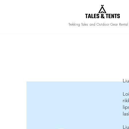
Trekking Tales and Outdoor Gear Rental
Li
Loi
ri
li
la
Li