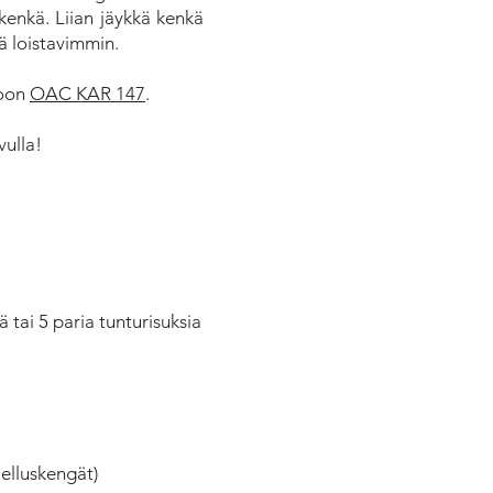
 kenkä. Liian jäykkä kenkä
tä loistavimmin.
koon
OAC KAR 147
.
vulla!
tai 5 paria tunturisuksia
aelluskengät)