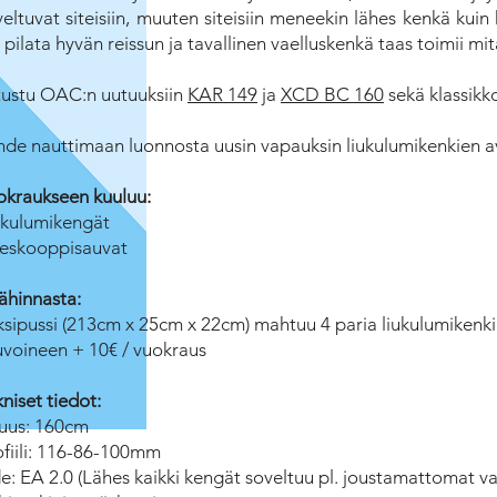
eltuvat siteisiin, muuten siteisiin meneekin lähes kenkä kuin
 pilata hyvän reissun ja tavallinen vaelluskenkä taas toimii mi
tustu OAC:n uutuuksiin
KAR 149
ja
XCD BC 160
sekä klassik
hde nauttimaan luonnosta uusin vapauksin liukulumikenkien a
okraukseen kuuluu:
ukulumikengät
leskooppisauvat
ähinnasta:
ksipussi (213cm x 25cm x 22cm) mahtuu 4 paria liukulumikenkiä 
uvoineen + 10€ / vuokraus
niset tiedot:
tuus: 160cm
ofiili: 116-86-100mm
de: EA 2.0 (Lähes kaikki kengät soveltuu pl. joustamattomat v