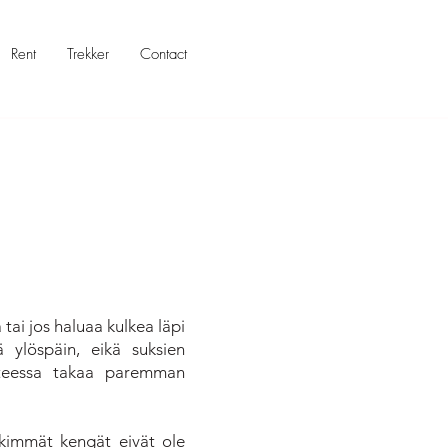
Rent
Trekker
Contact
ä tai jos haluaa kulkea läpi
 ylöspäin, eikä suksien
eessa takaa paremman
ykimmät kengät eivät ole