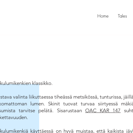
Home
Tales
ukulumikenkien klassikko.
stava valinta liikuttaessa tiheässä metsikössä, tunturissa, jäill
kkomattoman lumen. Skinit tuovat turvaa siirtyessä mäkiä
psumista tarvitse pelätä. Sisarustaan
OAC KAR 147
suht
skettavuuden.
ukulumikenkiä käyttäessä on hyvä muistaa, että kaikista jä