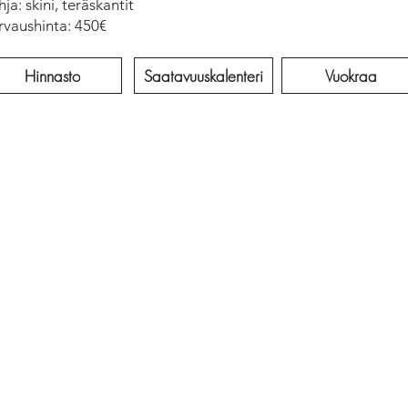
ja: skini, teräskantit
rvaushinta: 450€
Hinnasto
Saatavuuskalenteri
Vuokraa