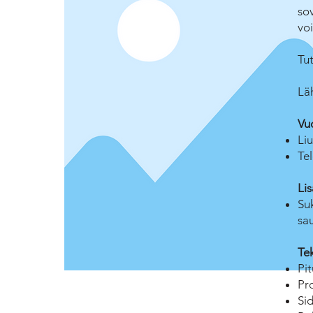
sov
voi
Tu
Lä
Vu
Li
Te
Lis
Su
sa
Tek
Pi
Pr
Si