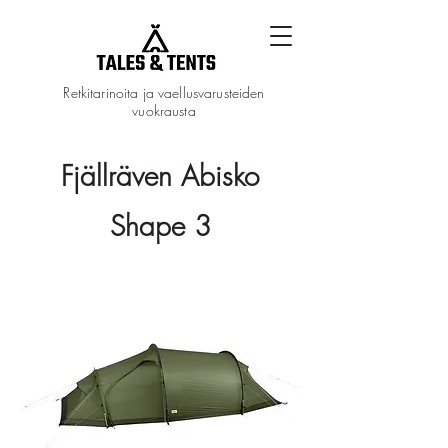
Retkitarinoita ja vaellusvarusteiden
vuokrausta
Fjällräven Abisko
Shape 3