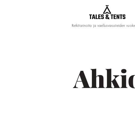
Retkitarinoita ja vaellusvarusteiden vuok
Ahkio