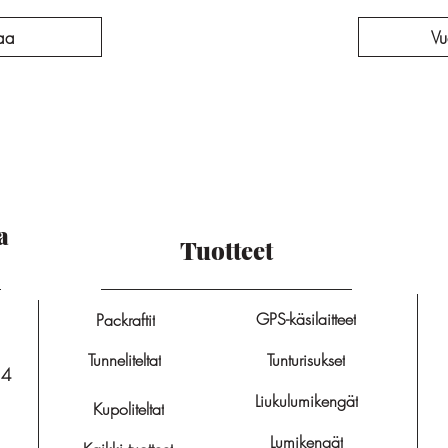
aa
Vu
a
Tuotteet
GPS-käsilaitteet
Packraftit
Tunneliteltat
Tunturisukset
14
Liukulumikengät
Kupoliteltat
Lumikengät