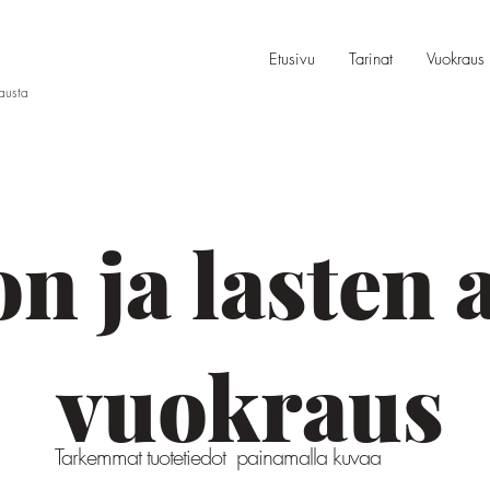
Etusivu
Tarinat
Vuokraus
rausta
n ja lasten
vuokraus
Tarkemmat tuotetiedot painamalla kuvaa