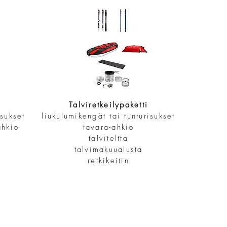
Talviretkeilypaketti
isukset
liukulumikengät tai tunturisukset
ahkio
tavara-ahkio
talviteltta
talvimakuualusta
retkikeitin