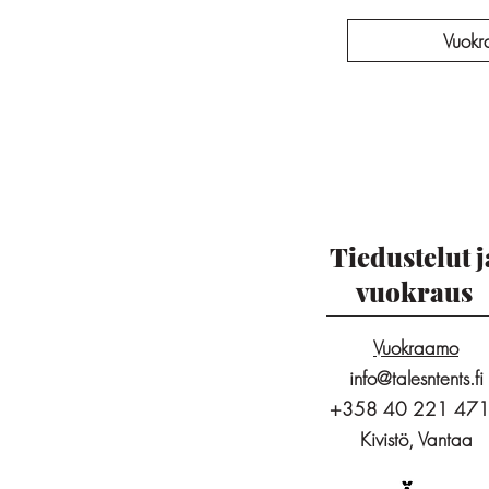
Vuokr
Tiedustelut j
vuokraus
Vuokraamo
info@talesntents.fi
+358 40 221 47
Kivistö, Vantaa