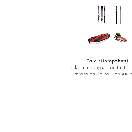
Talvihiihtopaketti
Liukulumikengät tai tuntur
Tavara-ahkio tai lasten 