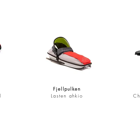
Fjellpulken
l
Lasten ahkio
Ch