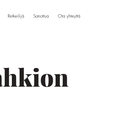
Retkeilijä
Sanottua
Ota yhteyttä
 ahkion