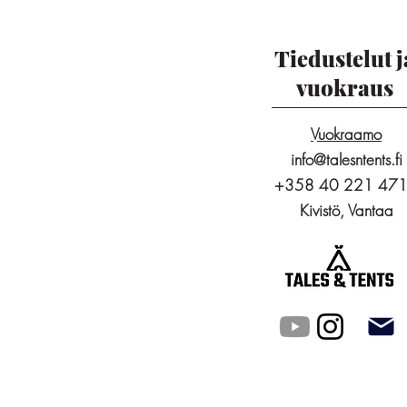
Tiedustelut j
vuokraus
Vuokraamo
info@talesntents.fi
+358 40 221 47
Kivistö, Vantaa