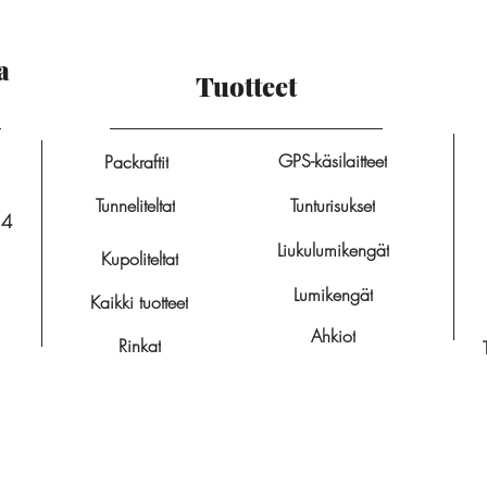
a
Tuotteet
GPS-käsilaitteet
Packraftit
Tunneliteltat
Tunturisukset
14
Liukulumikengät
Kupoliteltat
Lumikengät
Kaikki tuotteet
Ahkiot
Rinkat