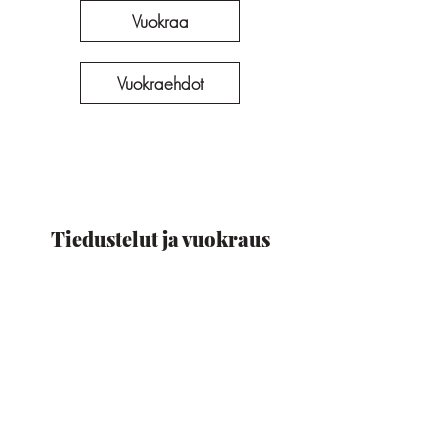
Vuokraa
Vuokraehdot
Tiedustelut ja vuokraus
Vuokraamo
info@talesntents.fi
+358 40 221 4714
Kivistö, Vantaa