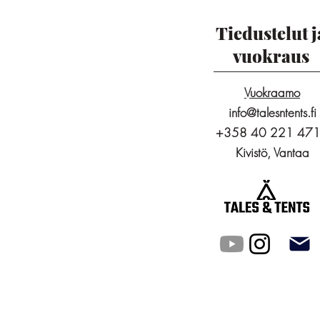
Tiedustelut j
vuokraus
Vuokraamo
info@talesntents.fi
+358 40 221 47
Kivistö, Vantaa