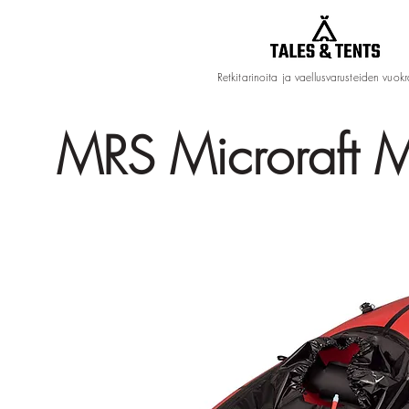
Retkitarinoita ja vaellusvarusteiden vuok
MRS Microraft M