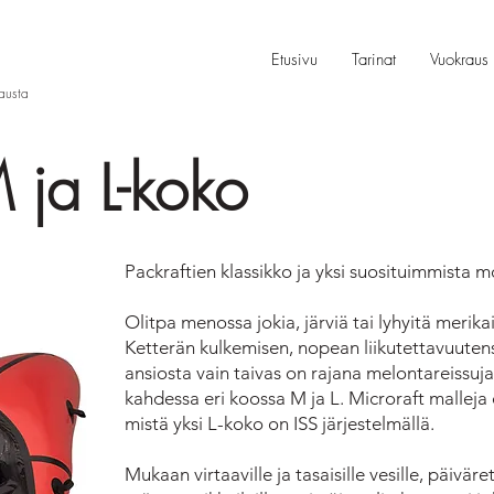
Etusivu
Tarinat
Vuokraus
rausta
 ja L-koko
Packraftien klassikko ja yksi suosituimmista m
Olitpa menossa jokia, järviä tai lyhyitä merika
Ketterän kulkemisen, nopean liikutettavuuten
ansiosta vain taivas on rajana melontareissuja
kahdessa eri koossa M ja L. Microraft malleja 
mistä yksi L-koko on ISS järjestelmällä.
Mukaan virtaaville ja tasaisille vesille, päivä