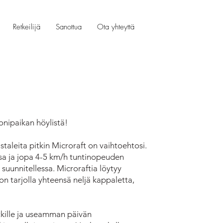
Retkeilijä
Sanottua
Ota yhteyttä
onipaikan höylistä!
istaleita pitkin Microraft on vaihtoehtosi.
sa ja jopa 4-5 km/h tuntinopeuden
 suunnitellessa. Microraftia löytyy
on tarjolla yhteensä neljä kappaletta,
retkille ja useamman päivän