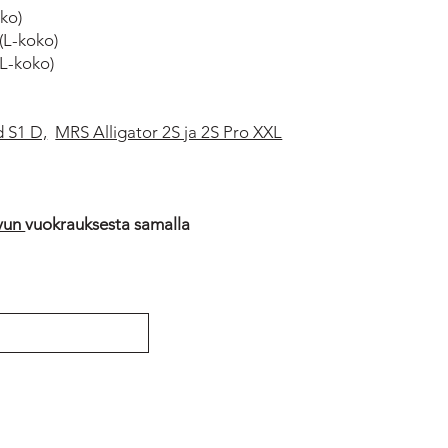
ko)
(L-koko)
L-koko)
 S1 D,
MRS Alligator 2S ja 2S Pro XXL
vun
vuokrauksesta samalla