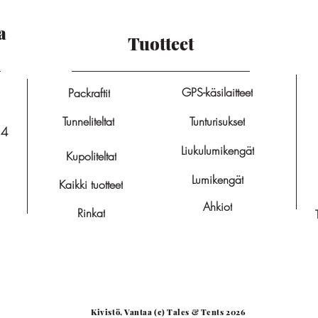
a
Tuotteet
GPS-käsilaitteet
Packraftit
Tunneliteltat
Tunturisukset
14
Liukulumikengät
Kupoliteltat
Lumikengät
Kaikki tuotteet
Ahkiot
Rinkat
Kivistö, Vantaa (c) Tales & Tents 2026