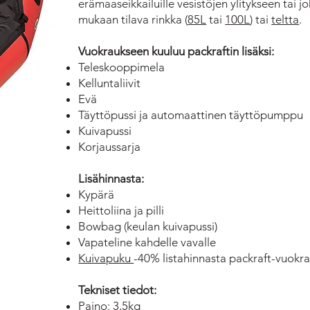
erämaaseikkailuille vesistöjen ylitykseen tai 
mukaan tilava rinkka (
85L
tai
100L
) tai
teltta
.
Vuokraukseen kuuluu packraftin lisäksi:
Teleskooppimela
Kelluntaliivit
Evä
Täyttöpussi ja automaattinen täyttöpumppu
Kuivapussi
Korjaussarja
Lisähinnasta:
Kypärä
Heittoliina ja pilli
Bowbag (keulan kuivapussi)
Vapateline kahdelle vavalle
Kuivapuku
-40% listahinnasta packraft-vuokr
Tekniset tiedot:
Paino: 3,5kg