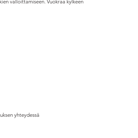
jokien valloittamiseen. Vuokraa kylkeen
auksen yhteydessä