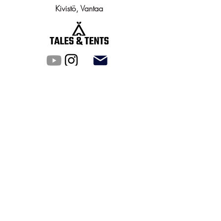
Kivistö, Vantaa
Tuotteet
Packraftit
Tunneliteltat
Kupoliteltat
Kaikki tuotteet
Rinkat