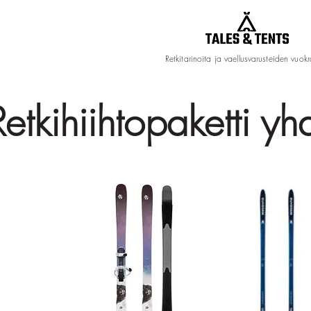
Retkitarinoita ja vaellusvarusteiden vuok
Retkihiihtopaketti yh