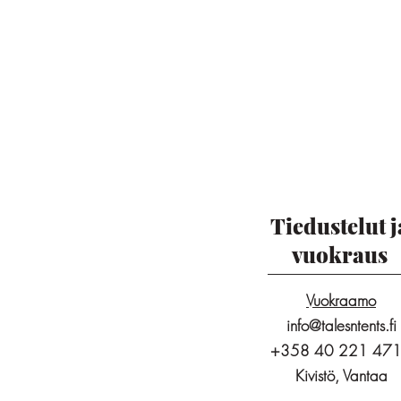
Tiedustelut j
vuokraus
Vuokraamo
info@talesntents.fi
+358 40 221 47
Kivistö, Vantaa