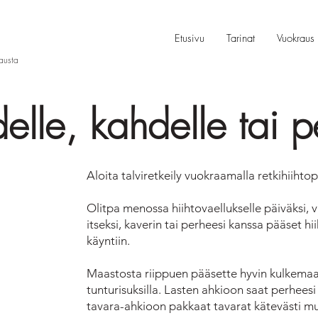
Etusivu
Tarinat
Vuokraus
rausta
delle, kahdelle tai p
Aloita talviretkeily vuokraamalla retkihiihtop
Olitpa menossa hiihtovaellukselle päiväksi, vi
itseksi, kaverin tai perheesi kanssa pääset h
käyntiin.
Maastosta riippuen pääsette hyvin kulkemaan
tunturisuksilla. Lasten ahkioon saat perhee
tavara-ahkioon pakkaat tavarat kätevästi m