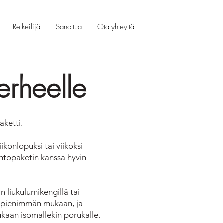
Retkeilijä
Sanottua
Ota yhteyttä
erheelle
aketti.
ikonlopuksi tai viikoksi
iihtopaketin kanssa hyvin
 liukulumikengillä tai
si pienimmän mukaan, ja
ukaan isomallekin porukalle.