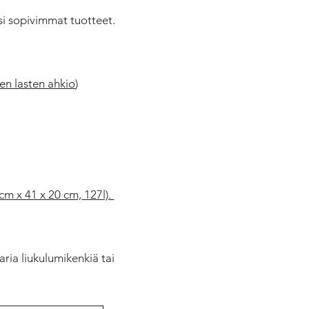
esi sopivimmat tuotteet.
ken lasten ahkio
)
cm x 41 x 20 cm, 127l).
aria liukulumikenkiä tai