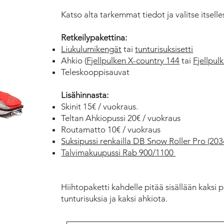
Katso alta tarkemmat tiedot ja valitse itsell
Retkeilypakettina:
Liukulumikengät
tai
tunturisuksisetti
Ahkio (
Fjellpulken X-country 144
tai
Fjellpul
Teleskooppisauvat
Lisähinnasta:
Skinit 15€ / vuokraus.
Teltan Ahkiopussi 20€ / vuokraus
Routamatto 10€ / vuokraus
Suksipussi renkailla DB Snow Roller Pro (203
Talvimakuupussi Rab 900/1100
Hiihtopaketti kahdelle pitää sisällään kaksi p
tunturisuksia ja kaksi ahkiota.