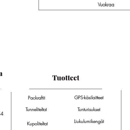
Vuokraa
a
Tuotteet
GPS-käsilaitteet
Packraftit
Tunneliteltat
Tunturisukset
14
Liukulumikengät
Kupoliteltat