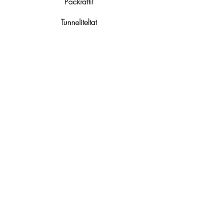
Packraftit
Tunneliteltat
Kupoliteltat
Kaikki tuotteet
Rinkat
GPS-käsilaitteet
Tunturisukset
Liukulumikengät
Lumikengät
Ahkiot