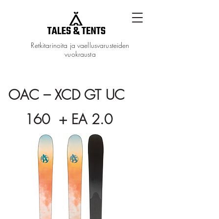
Retkitarinoita ja vaellusvarusteiden
vuokrausta
OAC – XCD GT UC
160 + EA 2.0