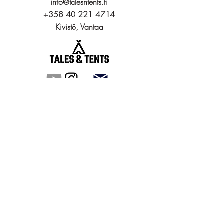
info@talesntents.fi
+358 40 221 4714
Kivistö, Vantaa
Tuotteet
Packraftit
Tunneliteltat
Kupoliteltat
Kaikki tuotteet