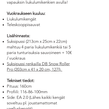
vapauksin liukulumikenkien avulla!
Vuokraukseen kuuluu:
Liukulumikengät
Teleskooppisauvat
Lisähinnasta:
Suksipussi (213cm x 25cm x 22cm)
mahtuu 4 paria liukulumikenkiä tai 5
paria tunturisuksia sauvoineen + 10€
/ vuokraus
Suksipussi renkailla DB Snow Roller
Pro (203cm x 41 x 20 cm, 127l).
Tekniset tiedot:
Pituus: 160cm
Profiili: 116-86-100mm
Side: EA 2.0 (Lähes kaikki kengät
soveltuu pl. joustamattomat
vaelluskengät)