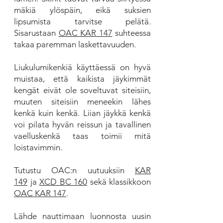
mäkiä ylöspäin, eikä suksien
lipsumista tarvitse pelätä.
Sisarustaan
OAC KAR 147
suhteessa
takaa paremman laskettavuuden.
Liukulumikenkiä käyttäessä on hyvä
muistaa, että kaikista jäykimmät
kengät eivät ole soveltuvat siteisiin,
muuten siteisiin meneekin lähes
kenkä kuin kenkä. Liian jäykkä kenkä
voi pilata hyvän reissun ja tavallinen
vaelluskenkä taas toimii mitä
loistavimmin.
Tutustu OAC:n uutuuksiin
KAR
149
ja
XCD BC 160
sekä klassikkoon
OAC KAR 147
.
Lähde nauttimaan luonnosta uusin