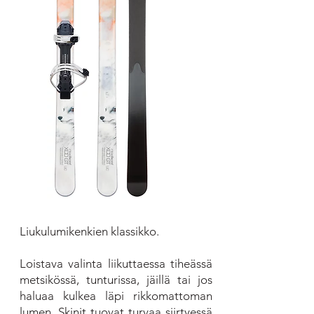
Liukulumikenkien klassikko.
Loistava valinta liikuttaessa tiheässä
metsikössä, tunturissa, jäillä tai jos
haluaa kulkea läpi rikkomattoman
lumen. Skinit tuovat turvaa siirtyessä