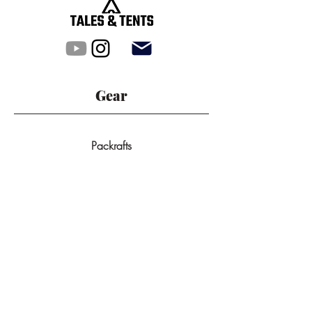
Gear
Packrafts
Tunnel Tents
Dome Tents
All Products
Backpacks
GPS-Devices