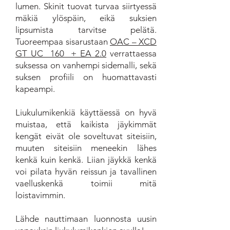
lumen. Skinit tuovat turvaa siirtyessä
mäkiä ylöspäin, eikä suksien
lipsumista tarvitse pelätä.
Tuoreempaa sisarustaan
OAC – XCD
GT UC 160 + EA 2.0
verrattaessa
suksessa on vanhempi sidemalli, sekä
suksen profiili on huomattavasti
kapeampi.
Liukulumikenkiä käyttäessä on hyvä
muistaa, että kaikista jäykimmät
kengät eivät ole soveltuvat siteisiin,
muuten siteisiin meneekin lähes
kenkä kuin kenkä. Liian jäykkä kenkä
voi pilata hyvän reissun ja tavallinen
vaelluskenkä toimii mitä
loistavimmin.
Lähde nauttimaan luonnosta uusin