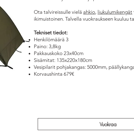
Ota talvireissulle vielä
ahkio
,
liukulumikengät
ikimuistoinen. Talvella vuokraukseen kuuluu tal
Tekniset tiedot:
Henkilömäärä 3
Paino: 3,8kg
Pakkauskoko 23x40cm
Sisämitat: 135x220x180cm
Vesipilarit pohjakangas: 5000mm, päällykan
Korvaushinta 679€
Vuokraa