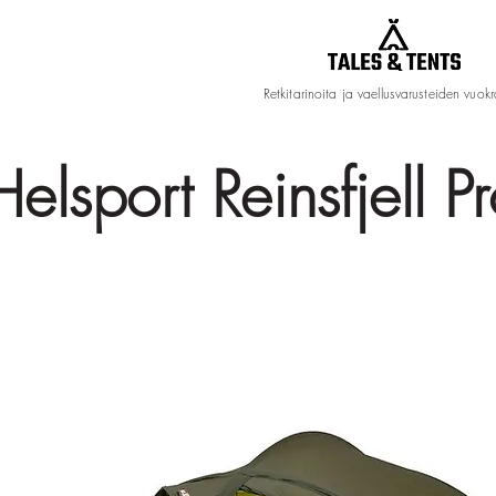
Retkitarinoita ja vaellusvarusteiden vuok
Helsport Reinsfjell