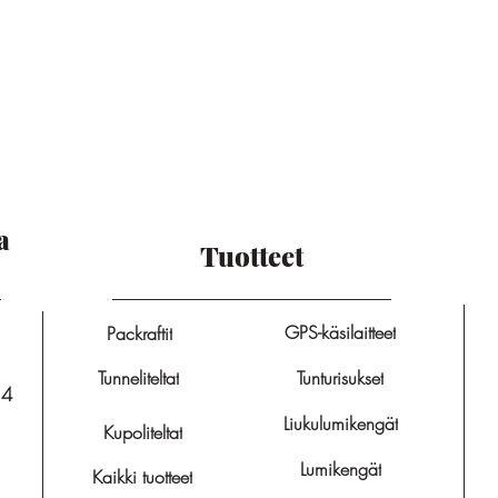
a
Tuotteet
GPS-käsilaitteet
Packraftit
Tunneliteltat
Tunturisukset
14
Liukulumikengät
Kupoliteltat
Lumikengät
Kaikki tuotteet