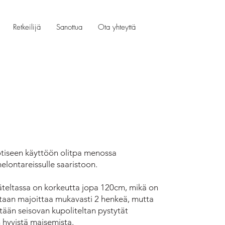
Retkeilijä
Sanottua
Ota yhteyttä
uotiseen käyttöön olitpa menossa
 melontareissulle saaristoon.
isäteltassa on korkeutta jopa 120cm, mikä on
lttaan majoittaa mukavasti 2 henkeä, mutta
ään seisovan kupoliteltan pystytät
 hyvistä maisemista.