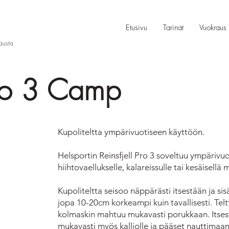
Etusivu
Tarinat
Vuokraus
rausta
 Pro 3 Camp
Kupoliteltta ympärivuotiseen käyttöön.
Helsportin Reinsfjell Pro 3 soveltuu ympäriv
hiihtovaellukselle, kalareissulle tai kesäisellä
Kupoliteltta seisoo näppärästi itsestään ja s
jopa 10-20cm korkeampi kuin tavallisesti. Te
kolmaskin mahtuu mukavasti porukkaan. Itsest
mukavasti myös kalliolle ja pääset nauttimaan