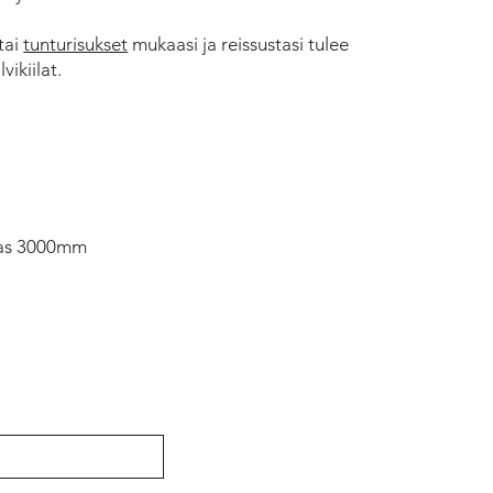
tai
tunturisukset
mukaasi ja reissustasi tulee
vikiilat.
gas 3000mm