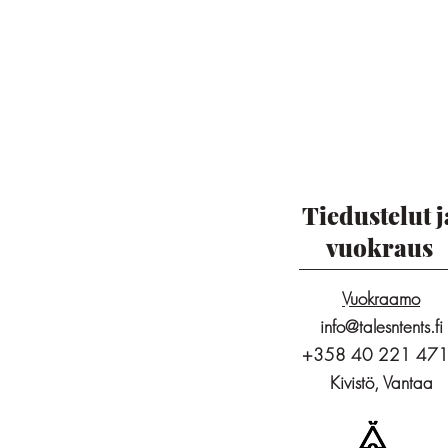
Tiedustelut j
vuokraus
Vuokraamo
info@talesntents.fi
+358 40 221 47
Kivistö, Vantaa