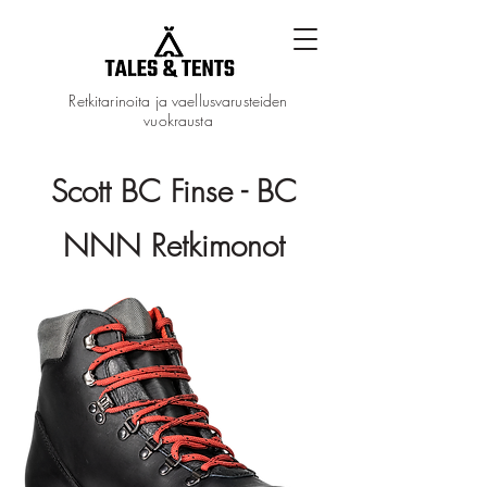
Retkitarinoita ja vaellusvarusteiden
vuokrausta
Scott BC Finse - BC
NNN Retkimonot