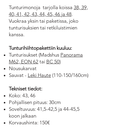
Tunturimonoja tarjolla koissa
38, 39,
40, 41, 42, 43, 44, 45, 46 ja 48
.
Vuokraa yksin tai paketissa, joko
tunturisuksien tai retkiluistimien
kanssa.
Tunturihiihtopakettiin kuuluu:
Tunturisukset (Madshus
Panorama
M62,
EON 62
tai
BC 50
)
Nousukarvat
Sauvat -
Leki Haute
(110-150/160cm)
Tekniset tiedot:
Koko: 43, 46
Pohjallisen pituus: 30cm
Soveltuvuus: 41,5-42,5 ja 44-45,5
koon jalkaan
Korvaushinta: 150€