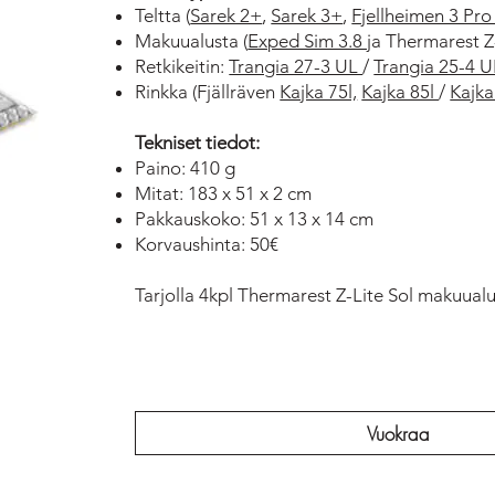
Teltta (
Sarek 2+
,
Sarek 3+
,
Fjellheimen 3 Pr
Makuualusta (
Exped Sim 3.8 j
a Thermarest Z-
Retkikeitin:
Trangia 27-3 UL
/
Trangia 25-4 U
​Rinkka (Fjällräven
Kajka 75l,
Kajka 85l
/
Kajka
Tekniset tiedot:
Paino: 410 g
Mitat: 183 x 51 x 2 cm
Pakkauskoko: 51 x 13 x 14 cm
Korvaushinta: 50€
Tarjolla 4kpl Thermarest Z-Lite Sol makuual
Vuokraa