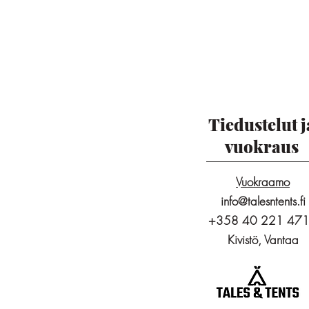
Tiedustelut j
vuokraus
Vuokraamo
info@talesntents.fi
+358 40 221 47
Kivistö, Vantaa