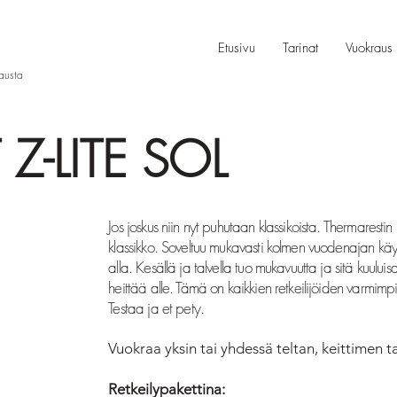
Etusivu
Tarinat
Vuokraus
rausta
Z-LITE SOL
Jos joskus niin nyt puhutaan klassikoista. Thermaresti
klassikko. Soveltuu mukavasti kolmen vuodenajan käytt
alla. Kesällä ja talvella tuo mukavuutta ja sitä kuului
heittää alle. Tämä on kaikkien retkeilijöiden varmimpi
Testaa ja et pety.
Vuokraa yksin tai yhdessä teltan, keittimen t
Retkeilypakettina: