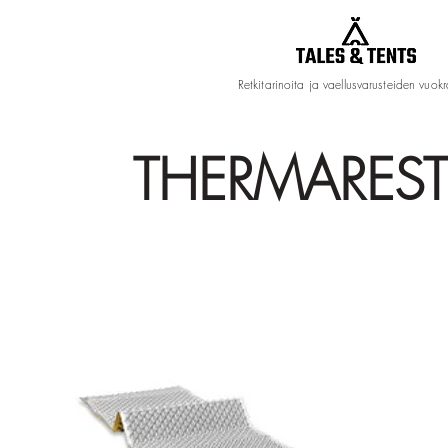
Retkitarinoita ja vaellusvarusteiden vuok
THERMAREST 