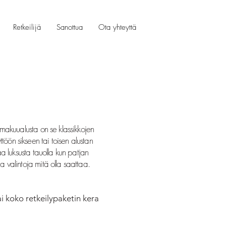
Retkeilijä
Sanottua
Ota yhteyttä
n makuualusta on se klassikkojen
öön sikseen tai toisen alustan
saa luksusta tauolla kun patjan
a valintoja mitä olla saattaa.
ai koko retkeilypaketin kera