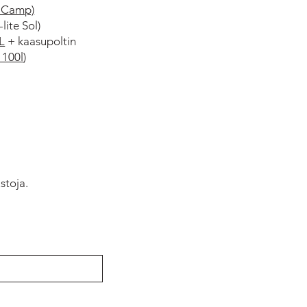
o Camp)
lite Sol)
L
+ kaasupoltin
 100l
)
ustoja.