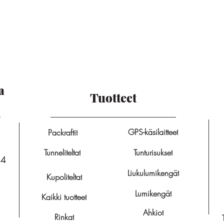
a
Tuotteet
GPS-käsilaitteet
Packraftit
Tunneliteltat
Tunturisukset
14
Liukulumikengät
Kupoliteltat
Lumikengät
Kaikki tuotteet
Ahkiot
Rinkat