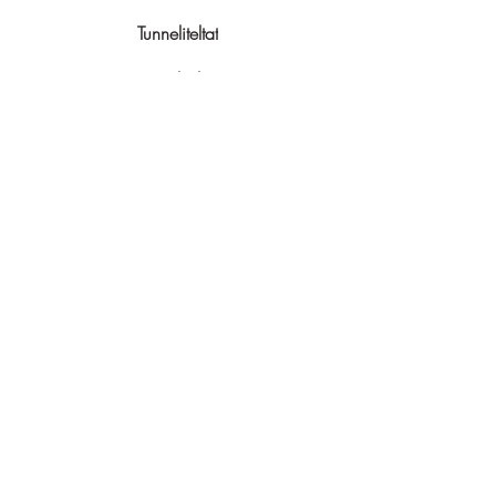
Tunneliteltat
Kupoliteltat
Kaikki tuotteet
Rinkat
GPS-käsilaitteet
Tunturisukset
Liukulumikengät
Lumikengät
Ahkiot