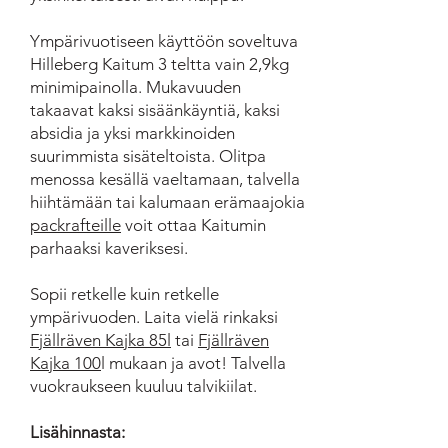
Ympärivuotiseen käyttöön soveltuva
Hilleberg Kaitum 3 teltta vain 2,9kg
minimipainolla. Mukavuuden
takaavat kaksi sisäänkäyntiä, kaksi
absidia ja yksi markkinoiden
suurimmista sisäteltoista. Olitpa
menossa kesällä vaeltamaan, talvella
hiihtämään tai kalumaan erämaajokia
packrafteille
voit ottaa Kaitumin
parhaaksi kaveriksesi.
Sopii retkelle kuin retkelle
ympärivuoden. Laita vielä rinkaksi
Fjällräven Kajka 85l
tai
Fjällräven
Kajka 100
l mukaan ja avot! Talvella
vuokraukseen kuuluu talvikiilat.
Lisähinnasta: