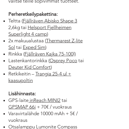
valitse teille sopivimmat tuotteet.
Perheretkeilypakettina:
Teltta (
Fjällräven Abisko Shape 3
2,6kg tai
Helsport Fjellheimen
Superlight 4 camp
)
2x makuualustaa (
Thermarest Z-lite
Sol
tai
Exped Sim
)
Rinkka (
Fjällräven Kajka 75-100
l)
Lastenkantorinkka (
Osprey Poco
tai
Deuter Kid Comfort
)
Retkikeitin –
Trangia 25-4 ul +
kaasupoltin
Lisähinnasta:
GPS-laite
inReach MINI2
tai
GPSMAP 66i
+ 70€ / vuokraus
Varavirtalähde 10000 mAh + 5€ /
vuokraus
Otsalamppu Lumonite Compass