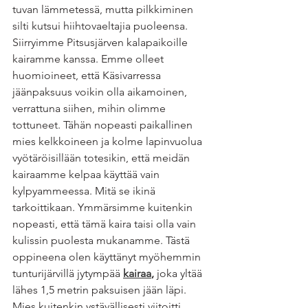
tuvan lämmetessä, mutta pilkkiminen 
silti kutsui hiihtovaeltajia puoleensa. 
Siirryimme Pitsusjärven kalapaikoille 
kairamme kanssa. Emme olleet 
huomioineet, että Käsivarressa 
jäänpaksuus voikin olla aikamoinen, 
verrattuna siihen, mihin olimme 
tottuneet. Tähän nopeasti paikallinen 
mies kelkkoineen ja kolme lapinvuolua 
vyötäröisillään totesikin, että meidän 
kairaamme kelpaa käyttää vain 
kylpyammeessa. Mitä se ikinä 
tarkoittikaan. Ymmärsimme kuitenkin 
nopeasti, että tämä kaira taisi olla vain 
kulissin puolesta mukanamme. Tästä 
oppineena olen käyttänyt myöhemmin 
tunturijärvillä jytympää 
kairaa
, 
joka
yltää 
lähes 1,5 metrin paksuisen jään läpi. 
Mies kuitenkin ystävällisesti viitoitti 