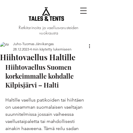
Retkitarinoita ja vaellusvarusteiden
vuokrausta
Juho-Tuomas Järvikangas
28.12.2023
4 min käytetty lukemiseen
Hiihtovaellus Haltille
Hiihtovaellus Suomen 
korkeimmalle kohdalle 
Kilpisjärvi – Halti
Haltille vaellus patikoiden tai hiihtäen 
on useamman suomalaisen vaeltajan 
suunnitelmissa jossain vaiheessa 
vaellustaipaletta tai mahdollisesti 
ainakin haaveena. Tämä reilu sadan 