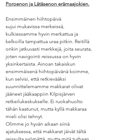
Poroenon ja Lätäsenon erämaajokien.
Ensimmäinen hiihtopäivä 
sujui mukavissa merkeissä, 
kulkiessamme hyvin merkattua ja 
kelkoilla tampattua uraa pitkin. Reitillä 
onkin jatkuvasti merkkejä, joita seurata, 
joten navigointi reissussa on hyvin 
yksinkertaista. Ainoan takaiskun 
ensimmäisenä hiihtopäivänä koimme, 
kun selvisi, että retkievääksi 
suunnittelemamme makkarat olivat 
jääneet jääkaappiin Kilpisjärven 
retkeilukeskukselle. Ei ruokahuolto 
tähän kaatunut, mutta kyllä makkaraa 
mieli olisi tehnyt.
Olimme jo hyvän aikaan siinä 
ajatuksessa, että makkarat jäivät tältä 
reissulta syömättä, mutta mitä turhaan. 