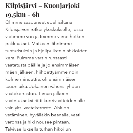
Kilpisjärvi – Kuonjarjoki 
19,5km - 6h
Olimme saapuneet edellisiltana 
Kilpisjärven retkeilykeskukselle, jossa 
vietimme yön ja teimme viime hetken 
pakkaukset. Matkaan lähdimme 
tunturisuksin ja Fjellpulkenin ahkioiden 
kera. Puimme varsin runsaasti 
vaatetusta päälle ja jo ensimmäisen 
mäen jälkeen, hiihdettyämme noin 
kolme minuuttia, oli ensimmäisen 
tauon aika. Jokainen vähensi yhden 
vaatekerraston. Tämän jälkeen 
vaatetukseksi riitti kuorivaatteiden alle 
vain yksi vaatekerrasto. Ahkion 
vetäminen, hyvälläkin baanalla, vaatii 
veronsa ja hiki nousee pintaan. 
Talvivaelluksella turhan hikoilun 