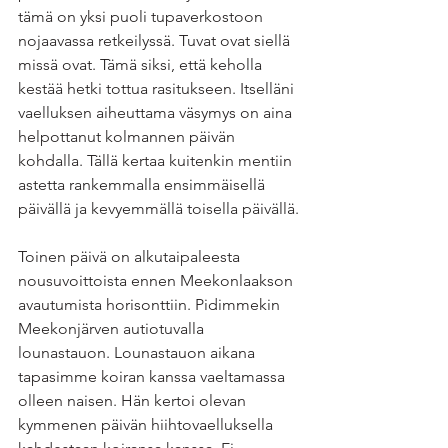
tämä on yksi puoli tupaverkostoon 
nojaavassa retkeilyssä. Tuvat ovat siellä 
missä ovat. Tämä siksi, että keholla 
kestää hetki tottua rasitukseen. Itselläni 
vaelluksen aiheuttama väsymys on aina 
helpottanut kolmannen päivän 
kohdalla. Tällä kertaa kuitenkin mentiin 
astetta rankemmalla ensimmäisellä 
päivällä ja kevyemmällä toisella päivällä.
Toinen päivä on alkutaipaleesta 
nousuvoittoista ennen Meekonlaakson 
avautumista horisonttiin. Pidimmekin 
Meekonjärven autiotuvalla 
lounastauon. Lounastauon aikana 
tapasimme koiran kanssa vaeltamassa 
olleen naisen. Hän kertoi olevan 
kymmenen päivän hiihtovaelluksella 