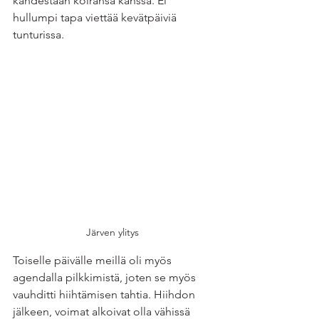
kahdestaan koiransa kanssa. Ei 
hullumpi tapa viettää kevätpäiviä 
tunturissa.
Järven ylitys 
Toiselle päivälle meillä oli myös 
agendalla pilkkimistä, joten se myös 
vauhditti hiihtämisen tahtia. Hiihdon 
jälkeen, voimat alkoivat olla vähissä 