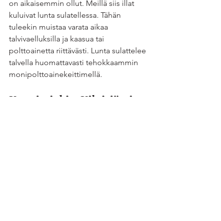
on aikaisemmin ollut. Meillä siis illat 
kuluivat lunta sulatellessa. Tähän 
tuleekin muistaa varata aikaa 
talvivaelluksilla ja kaasua tai 
polttoainetta riittävästi. Lunta sulattelee 
talvella huomattavasti tehokkaammin 
monipolttoainekeittimellä.
Kuonjarjoki – Kilpisjärvi – 
19km – 3h
Jos toiseksi viimeinen hiihtopäivä oli 
ollut alamäkivoittoista, niin sitä oli 
myös viimeinen hiihtopäivä. Viimeinen 
hiihtopäivä kuluikin vaelluksille 
ominaisessa tunnelmassa, että on aika 
palata kotiin. Tämän tunteen kanssa 
tulee monesti oltua reissun päätteeksi, 
vaikka mieli kyllä hamuaa takaisin 