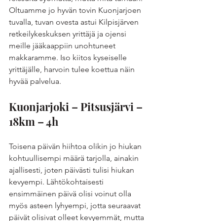
Oltuamme jo hyvän tovin Kuonjarjoen 
tuvalla, tuvan ovesta astui Kilpisjärven 
retkeilykeskuksen yrittäjä ja ojensi 
meille jääkaappiin unohtuneet 
makkaramme. Iso kiitos kyseiselle 
yrittäjälle, harvoin tulee koettua näin 
hyvää palvelua. 
Kuonjarjoki – Pitsusjärvi – 
18km – 4h
Toisena päivän hiihtoa olikin jo hiukan 
kohtuullisempi määrä tarjolla, ainakin 
ajallisesti, joten päivästi tulisi hiukan 
kevyempi. Lähtökohtaisesti 
ensimmäinen päivä olisi voinut olla 
myös asteen lyhyempi, jotta seuraavat 
päivät olisivat olleet kevyemmät, mutta 