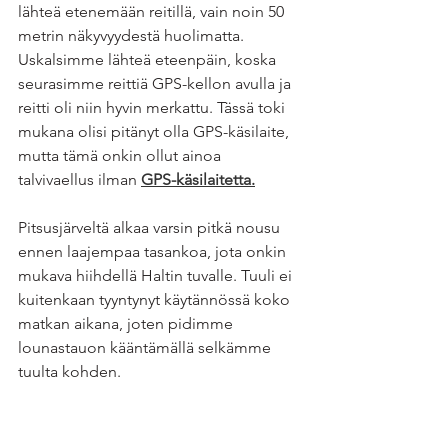
lähteä etenemään reitillä, vain noin 50 
metrin näkyvyydestä huolimatta. 
Uskalsimme lähteä eteenpäin, koska 
seurasimme reittiä GPS-kellon avulla ja 
reitti oli niin hyvin merkattu. Tässä toki 
mukana olisi pitänyt olla GPS-käsilaite, 
mutta tämä onkin ollut ainoa 
talvivaellus ilman 
GPS-käsilaitetta.
Pitsusjärveltä alkaa varsin pitkä nousu 
ennen laajempaa tasankoa, jota onkin 
mukava hiihdellä Haltin tuvalle. Tuuli ei 
kuitenkaan tyyntynyt käytännössä koko 
matkan aikana, joten pidimme 
lounastauon kääntämällä selkämme 
tuulta kohden.