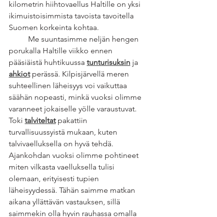
kilometrin hiihtovaellus Haltille on yksi 
ikimuistoisimmista tavoista tavoitella 
Suomen korkeinta kohtaa.
	Me suuntasimme neljän hengen 
porukalla Haltille viikko ennen 
pääsiäistä huhtikuussa 
tunturisuksin
 ja 
ahkiot
 perässä. Kilpisjärvellä meren 
suhteellinen läheisyys voi vaikuttaa 
säähän nopeasti, minkä vuoksi olimme 
varanneet jokaiselle yölle varaustuvat. 
Toki 
talviteltat
pakattiin 
turvallisuussyistä mukaan, kuten 
talvivaelluksella on hyvä tehdä. 
Ajankohdan vuoksi olimme pohtineet 
miten vilkasta vaelluksella tulisi 
olemaan, erityisesti tupien 
läheisyydessä. Tähän saimme matkan 
aikana yllättävän vastauksen, sillä 
saimmekin olla hyvin rauhassa omalla 