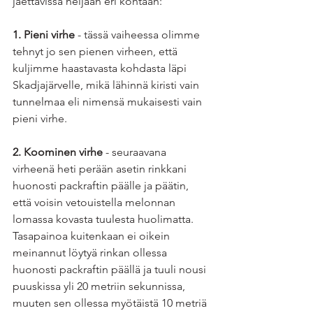
jaettavissa neljään eri kohtaan: 
1. Pieni virhe
 - tässä vaiheessa olimme 
tehnyt jo sen pienen virheen, että 
kuljimme haastavasta kohdasta läpi 
Skadjajärvelle, mikä lähinnä kiristi vain 
tunnelmaa eli nimensä mukaisesti vain 
pieni virhe. 
2. Koominen virhe 
- seuraavana 
virheenä heti perään asetin rinkkani 
huonosti packraftin päälle ja päätin, 
että voisin vetouistella melonnan 
lomassa kovasta tuulesta huolimatta. 
Tasapainoa kuitenkaan ei oikein 
meinannut löytyä rinkan ollessa 
huonosti packraftin päällä ja tuuli nousi 
puuskissa yli 20 metriin sekunnissa, 
muuten sen ollessa myötäistä 10 metriä 