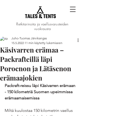
Retkitarinoita ja vaellusvarusteiden
vuokrausta
Juho-Tuomas Järvikangas
15.5.2022
11 min käytetty lukemiseen
Käsivarren erämaa –
Packrafteillä läpi
Poroenon ja Lätäsenon
erämaajokien
Packraft-reissu läpi Käsivarren erämaan 
- 150 kilometriä Suomen upeimmissa 
erämaamaisemissa
Miltä kuulostaa 150 kilometrin vaellus 