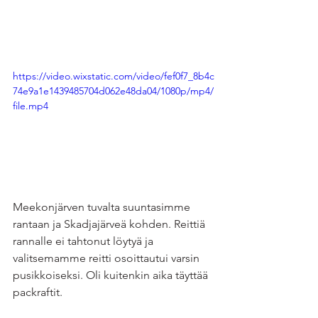
https://video.wixstatic.com/video/fef0f7_8b4c
74e9a1e1439485704d062e48da04/1080p/mp4/
file.mp4
Meekonjärven tuvalta suuntasimme 
rantaan ja Skadjajärveä kohden. Reittiä 
rannalle ei tahtonut löytyä ja 
valitsemamme reitti osoittautui varsin 
pusikkoiseksi. Oli kuitenkin aika täyttää 
packraftit. 