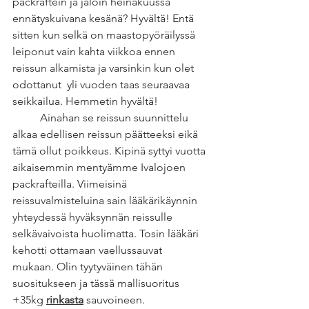
packraftein ja jaloin heinäkuussa 
ennätyskuivana kesänä? Hyvältä! Entä 
sitten kun selkä on maastopyöräilyssä 
leiponut vain kahta viikkoa ennen 
reissun alkamista ja varsinkin kun olet 
odottanut  yli vuoden taas seuraavaa 
seikkailua. Hemmetin hyvältä! 
	Ainahan se reissun suunnittelu 
alkaa edellisen reissun päätteeksi eikä 
tämä ollut poikkeus. Kipinä syttyi vuotta 
aikaisemmin mentyämme Ivalojoen 
packrafteilla. Viimeisinä 
reissuvalmisteluina sain lääkärikäynnin 
yhteydessä hyväksynnän reissulle 
selkävaivoista huolimatta. Tosin lääkäri 
kehotti ottamaan vaellussauvat 
mukaan. Olin tyytyväinen tähän 
suositukseen ja tässä mallisuoritus 
+35kg 
rinkasta
 sauvoineen. 