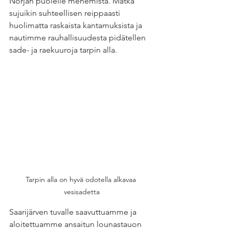
Norjan puolelle menemistä. Matka 
sujuikin suhteellisen reippaasti 
huolimatta raskaista kantamuksista ja 
nautimme rauhallisuudesta pidätellen 
sade- ja raekuuroja tarpin alla.
Tarpin alla on hyvä odotella alkavaa 
vesisadetta
Saarijärven tuvalle saavuttuamme ja 
aloitettuamme ansaitun lounastauon 