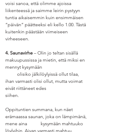
voisi sanoa, että olimme ajoissa 
liikenteessä ja saimme leirin pystyyn 
tuntia aikaisemmin kuin ensimmäisen 
”päivän” päätteeksi eli kello 1.00. Tästä 
kuitenkin päästään viimeiseen 
virheeseen. 
4. Saunavirhe
 – Olin jo teltan sisällä 
makuupussissa ja mietin, että miksi en 
mennyt kysymään 				
	olisiko jälkilöylyissä ollut tilaa, 
ihan varmasti olisi ollut, mutta voimat 
eivät riittäneet edes 				
siihen. 
Oppituntien summana, kun näet 
erämaassa saunan, joka on lämpimänä, 
mene aina 		kysymään mahtuuko 
löylyihin. Aivan varmasti mahtuu. 