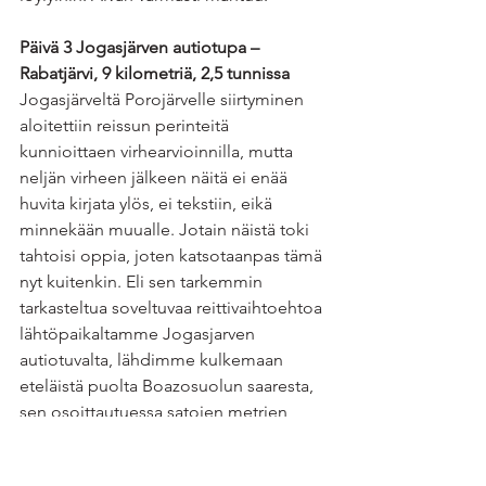
Päivä 3 Jogasjärven autiotupa – 
Rabatjärvi, 9 kilometriä, 2,5 tunnissa
Jogasjärveltä Porojärvelle siirtyminen 
aloitettiin reissun perinteitä 
kunnioittaen virhearvioinnilla, mutta 
neljän virheen jälkeen näitä ei enää 
huvita kirjata ylös, ei tekstiin, eikä 
minnekään muualle. Jotain näistä toki 
tahtoisi oppia, joten katsotaanpas tämä 
nyt kuitenkin. Eli sen tarkemmin 
tarkasteltua soveltuvaa reittivaihtoehtoa 
lähtöpaikaltamme Jogasjarven 
autiotuvalta, lähdimme kulkemaan 
eteläistä puolta Boazosuolun saaresta, 
sen osoittautuessa satojen metrien 
rakkapiruksi. Tulimme rakkapirun 
viereen ja aloimme suunnittelemaan 