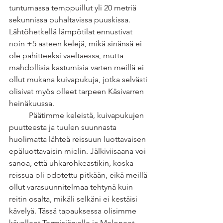
tuntumassa temppuillut yli 20 metriä 
sekunnissa puhaltavissa puuskissa. 
Lähtöhetkellä lämpötilat ennustivat 
noin +5 asteen kelejä, mikä sinänsä ei 
ole pahitteeksi vaeltaessa, mutta 
mahdollisia kastumisia varten meillä ei 
ollut mukana kuivapukuja, jotka selvästi 
olisivat myös olleet tarpeen Käsivarren 
heinäkuussa. 
	Päätimme keleistä, kuivapukujen 
puutteesta ja tuulen suunnasta 
huolimatta lähteä reissuun luottavaisen 
epäluottavaisin mielin. Jälkiviisaana voi 
sanoa, että uhkarohkeastikin, koska 
reissua oli odotettu pitkään, eikä meillä 
ollut varasuunnitelmaa tehtynä kuin 
reitin osalta, mikäli selkäni ei kestäisi 
kävelyä. Tässä tapauksessa olisimme 
kävelleet Termisjärvelle ja Meloneet 