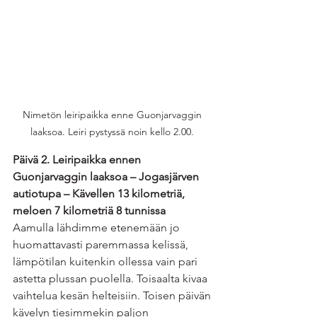
Nimetön leiripaikka enne Guonjarvaggin 
laaksoa. Leiri pystyssä noin kello 2.00. 
Päivä 2. Leiripaikka ennen 
Guonjarvaggin laaksoa – Jogasjärven 
autiotupa – Kävellen 13 kilometriä, 
meloen 7 kilometriä 8 tunnissa
Aamulla lähdimme etenemään jo 
huomattavasti paremmassa kelissä, 
lämpötilan kuitenkin ollessa vain pari 
astetta plussan puolella. Toisaalta kivaa 
vaihtelua kesän helteisiin. Toisen päivän 
kävelyn tiesimmekin paljon 