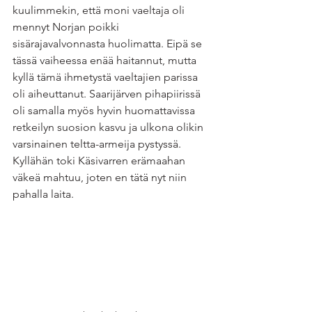
kuulimmekin, että moni vaeltaja oli 
mennyt Norjan poikki 
sisärajavalvonnasta huolimatta. Eipä se 
tässä vaiheessa enää haitannut, mutta 
kyllä tämä ihmetystä vaeltajien parissa 
oli aiheuttanut. Saarijärven pihapiirissä 
oli samalla myös hyvin huomattavissa 
retkeilyn suosion kasvu ja ulkona olikin 
varsinainen teltta-armeija pystyssä. 
Kyllähän toki Käsivarren erämaahan 
väkeä mahtuu, joten en tätä nyt niin 
pahalla laita. 