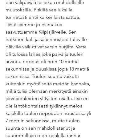
pari välipäivää tai aikaa mahdollisille 
muutoksille. Pitkillä vaelluksilla 
tunnetusti ehtii kaikenlaista sattua. 
Tästä saimme jo esimakua 
saavuttuamme Kilpisjärvelle. Sen 
hetkinen keli ja sääennusteet tuleville 
päiville vaikuttivat varsin hurjilta. Vettä 
oli tulossa lähes joka päivä ja tuulen 
arvioitu nopeus oli noin 10 metriä 
sekunnissa ja puuskissa jopa 18 metriä 
sekunnissa. Tuulen suunta vaikutti 
kuitenkin myötäiseltä meidän kannalta, 
millä tulisi olemaan merkitystä ainakin 
järvitaipaleiden ylitysten osalta. Itse en 
ole lähtökohtaisesti tykännyt meloa 
kajakilla tuulen nopeuden noustessa yli 
7 metriin sekunnissa, mutta tuulen 
suunta on sen mahdollistanut ja 
suurimmillaan olen kajakilla rannan 