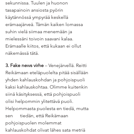
sekunnissa. Tuulen ja huonon 
tasapainoin ansiosta pyörin 
käytännössä ympyrää keskellä 
erämaajärveä. Tämän kaiken lomassa 
suhin vielä siimaa menemään ja 
mielessäni toivoin saavani kalaa. 
Erämaalle kiitos, että kukaan ei ollut 
näkemässä tätä.
3. Fake news virhe 
– Venejärvellä. Reitti 
Reikämaan eteläpuolelta pitää sisällään 
yhden kahlauskohdan ja pohjoispuoli 
kaksi kahlauskohtaa. Olimme kuitenkin 
siinä käsityksessä, että pohjoispuoli 
olisi helpommin ylitettävä puoli. 
Helpommasta puolesta en tiedä, mutta 
sen      tiedän, että Reikämaan 
pohjoispuolen molemmat 
kahlauskohdat olivat lähes sata metriä 