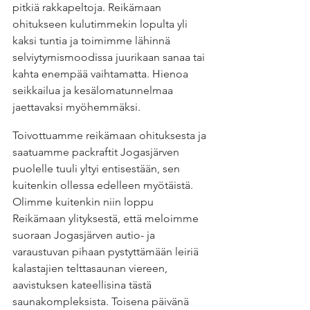
pitkiä rakkapeltoja. Reikämaan 
ohitukseen kulutimmekin lopulta yli 
kaksi tuntia ja toimimme lähinnä 
selviytymismoodissa juurikaan sanaa tai 
kahta enempää vaihtamatta. Hienoa 
seikkailua ja kesälomatunnelmaa 
jaettavaksi myöhemmäksi. 
Toivottuamme reikämaan ohituksesta ja 
saatuamme packraftit Jogasjärven 
puolelle tuuli yltyi entisestään, sen 
kuitenkin ollessa edelleen myötäistä. 
Olimme kuitenkin niin loppu 
Reikämaan ylityksestä, että meloimme 
suoraan Jogasjärven autio- ja 
varaustuvan pihaan pystyttämään leiriä 
kalastajien telttasaunan viereen, 
aavistuksen kateellisina tästä 
saunakompleksista. Toisena päivänä 