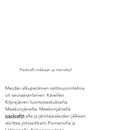
Packraft rinkkaan ja menoksi! 
Meidän alkuperäinen reittisuunnitelma 
oli seuraavanlainen: Kävellen 
Kilpisjärven luontokeskukselta 
Meekonjärvelle. Meekonjärvellä 
packraftit
alle ja järvitaipaleiden jälkeen 
aloittaa jokiseikkailu Poroenolla ja 
Lätäsenolla. Kokonaisuutena 