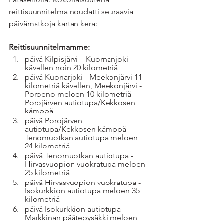
reittisuunnitelma noudatti seuraavia 
päivämatkoja kartan kera: 
Reittisuunnitelmamme:
päivä Kilpisjärvi – Kuornanjoki 
kävellen noin 20 kilometriä 
päivä Kuonarjoki - Meekonjärvi 11 
kilometriä kävellen, Meekonjärvi - 
Poroeno meloen 10 kilometriä 
Porojärven autiotupa/Kekkosen 
kämppä 
päivä Porojärven 
autiotupa/Kekkosen kämppä - 
Tenomuotkan autiotupa meloen 
24 kilometriä
päivä Tenomuotkan autiotupa - 
Hirvasvuopion vuokratupa meloen 
25 kilometriä
päivä Hirvasvuopion vuokratupa - 
Isokurkkion autiotupa meloen 35 
kilometriä
päivä Isokurkkion autiotupa – 
Markkinan päätepysäkki meloen 