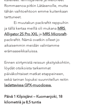
Rommaenoa pitkin Lätäsenolle, mutta 
tähän vaihtoehtoon emme kuitenkaan 
tarttuneet.  
	Ei muutakun packraftit reppuihin 
ja tällä kertaa meillä oli mukana 
MRS 
Alligator 2S Pro XXL
 ja 
MRS Microraft
-
packraftit. Nämä ovatkin olleet jo 
aikaisemmin meidän valintamme 
erämaaseikkailuissa.
Ennen siirtymistä reissun yksityiskohtiin, 
löydät otsikoista tarkemmat 
päiväkohtaiset matkat etappeineen, 
sekä tarinan lopuksi suunnitellun reitin 
ladattavissa GPX-muodossa.
Päivä 1 Kilpisjärvi – Kuornanjoki, 18 
kilometriä ja 8,5 tuntia