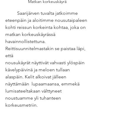
Matkan korkeuskäyrä
	Saarijärven tuvalta jatkoimme 
eteenpäin ja aloitimme nousutaipaleen 
kohti reissun korkeinta kohtaa, joka on 
matkan korkeuskäyrässä 
havainnollistettuna. 
Reittisuunnitelmastakin se paistaa läpi, 
että 
nousukäyrät näyttivät vahvasti ylöspäin 
kävelypäivinä ja meloen tullaan 
alaspäin. Kelit alkoivat jälleen 
näyttämään  lupaamaansa, emmekä 
lumisateeltakaan välttyneet 
noustuamme yli tuhanteen 
korkeusmetriin.