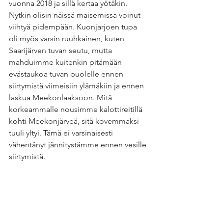
vuonna 2018 ja sillä kertaa yötäkin. 
Nytkin olisin näissä maisemissa voinut 
viihtyä pidempään. Kuonjarjoen tupa 
oli myös varsin ruuhkainen, kuten 
Saarijärven tuvan seutu, mutta 
mahduimme kuitenkin pitämään 
evästaukoa tuvan puolelle ennen 
siirtymistä viimeisiin ylämäkiin ja ennen 
laskua Meekonlaaksoon. Mitä 
korkeammalle nousimme kalottireitillä 
kohti Meekonjärveä, sitä kovemmaksi 
tuuli yltyi. Tämä ei varsinaisesti 
vähentänyt jännitystämme ennen vesille 
siirtymistä. 