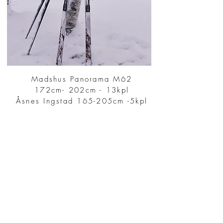
Madshus Panorama M6
2
172cm- 202cm - 13kpl
Åsnes Ingstad 165-205cm -5kpl​