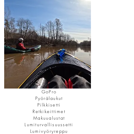
GoPro
Pyörälaukut
Pilkkisetti
Retkikeittimet
Makuualustat
Lumiturvallisuussetti
Lumivyöryreppu