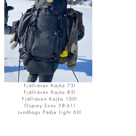
Fjällräven Kajka 75l
Fjällräven Kajka 85l
Fjällräven Kajka 100l
Osprey Exos 58-61l
Lundhags Padje Light 60l